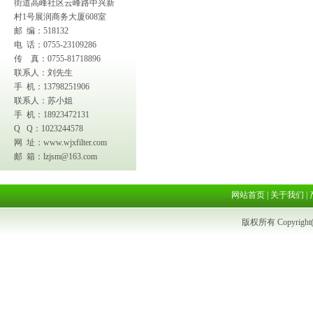
街道高峰社区云峰路中兴新
村1号展润商务大厦608室
邮 编：518132
电 话：0755-23109286
传 真：0755-81718896
联系人：刘先生
手 机：13798251906
联系人：苏小姐
手 机：18923472131
Q Q：1023244578
网 址：
www.wjxfilter.com
邮 箱：
lzjsm@163.com
网站首页
|
关于我们
|
版权所有 Copyright(