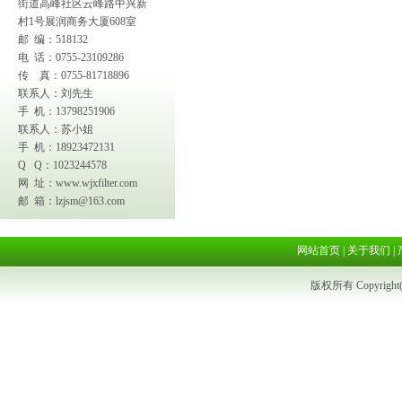
街道高峰社区云峰路中兴新
村1号展润商务大厦608室
邮 编：518132
电 话：0755-23109286
传 真：0755-81718896
联系人：刘先生
手 机：13798251906
联系人：苏小姐
手 机：18923472131
Q Q：1023244578
网 址：
www.wjxfilter.com
邮 箱：
lzjsm@163.com
网站首页
|
关于我们
|
版权所有 Copyright(