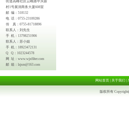
街道高峰社区云峰路中兴新
村1号展润商务大厦608室
邮 编：518132
电 话：0755-23109286
传 真：0755-81718896
联系人：刘先生
手 机：13798251906
联系人：苏小姐
手 机：18923472131
Q Q：1023244578
网 址：
www.wjxfilter.com
邮 箱：
lzjsm@163.com
网站首页
|
关于我们
|
版权所有 Copyright(